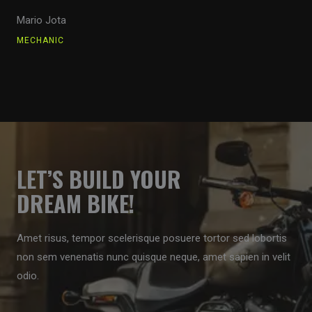
Mario Jota
MECHANIC
LET’S BUILD YOUR
DREAM BIKE!
Amet risus, tempor scelerisque posuere tortor sed lobortis
non sem venenatis nunc quisque neque, amet sapien in velit
odio.