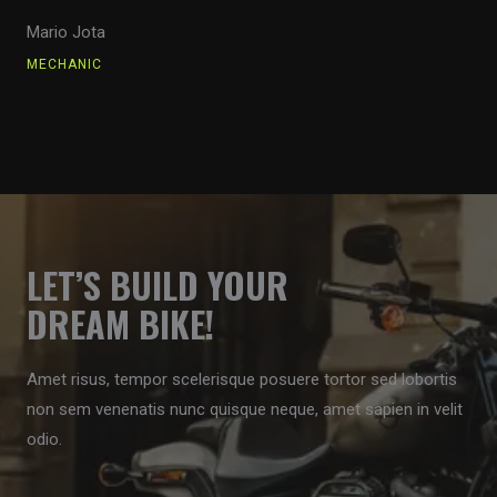
Mario Jota
MECHANIC
LET’S BUILD YOUR
DREAM BIKE!
Amet risus, tempor scelerisque posuere tortor sed lobortis
non sem venenatis nunc quisque neque, amet sapien in velit
odio.